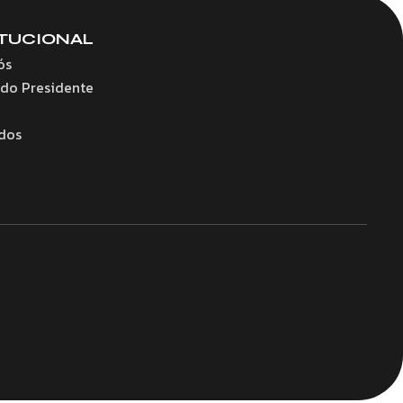
ITUCIONAL
ós
 do Presidente
dos