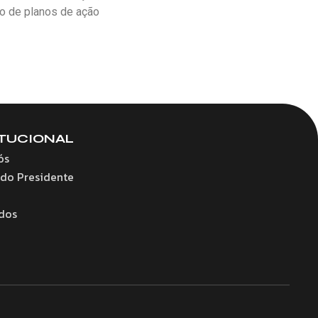
o de planos de ação
ITUCIONAL
ós
 do Presidente
dos