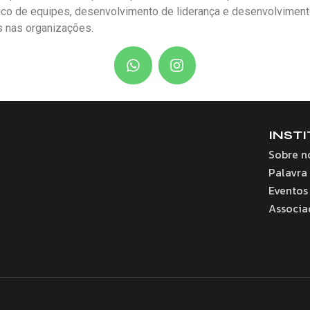
ico de equipes, desenvolvimento de liderança e desenvolviment
 nas organizações.
INST
Sobre n
Palavra
Eventos
Associa